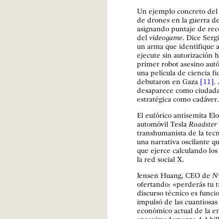
Un ejemplo concreto del e
de drones en la guerra d
asignando puntaje de rec
del
videogame
. Dice Serg
un arma que identifique a
ejecute sin autorización h
primer robot asesino aut
una película de ciencia 
debutaron en Gaza
[11]
.
desaparece como ciudada
estratégica como cadáver.
El eufórico antisemita El
automóvil Tesla
Roadster
transhumanista de la tecn
una narrativa oscilante qu
que ejerce calculando los
la red social X.
Jensen Huang, CEO de
N
ofertando: «perderás tu t
discurso técnico es funci
impulsó de las cuantiosas
económico actual de la 