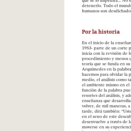
que se lo impedirá… No so
detenerlo. Todo el mundo 
humanos son desdichados 
Por la historia
En el inicio de la enseñan
1953- parte de un corte p
inicia con la revisión de 
procedimiento y menos q
teoría que se funda en s
Arquímedes en la palabra
hacemos para olvidar la p
medio, el análisis como ta
el ambiente mismo en el 
función de la palabra pue
resortes del análisis, y ad
enseñanza que desarrolla
volver, de mil maneras, a
tarde, dirá también: “Ust
en el seno de este descub
desenvuelve a través de l
moverse en su experienci