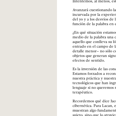
Intentemos, al menos, es
Avanzará cuestionando la 
incurvada por la experienc
del yo y a los desvíos de 
función de la palabra en e
¿En qué situación estamos
medio de la palabra una cl
aquello que conlleva su ló
entrado en el campo de la
detalle menor– no sólo c
objetos que generan signo
efectos de sentido.
Es la inversión de las con
Estamos forzados a recons
nuestra práctica y nuestr
tecnológicos que han ingr
lenguaje si no queremos 
terapéutico.
Recordemos qué dice Jac
cibernética. Para Lacan, 
muestran algo fundamenta
sujeto, sino que lo atravi