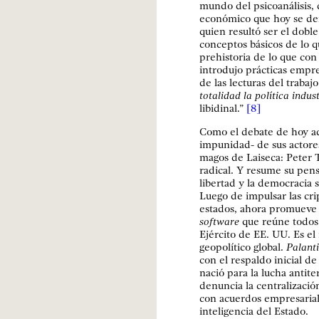
mundo del psicoanálisis,
económico que hoy se de
quien resultó ser el dobl
conceptos básicos de lo 
prehistoria de lo que con 
introdujo prácticas empre
de las lecturas del trabajo
totalidad la política indu
libidinal.”
[8]
Como el debate de hoy ad
impunidad- de sus actores
magos de Laiseca: Peter T
radical. Y resume su pen
libertad y la democracia s
Luego de impulsar las cri
estados, ahora promueve u
software
que reúne todos 
Ejército de EE. UU. Es e
geopolítico global.
Palanti
con el respaldo inicial de
nació para la lucha antit
denuncia la centralizaci
con acuerdos empresarial
inteligencia del Estado.