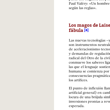
Paul Valéry: «Un hombre
según las reglas».
Los magos de Laise
fábula
[6]
Las nuevas tecnologías –y 
son instrumentos neutra
de aceleracionismo tecno c
y demandas de regulació
radical del Otro de la civ
conmueve los saberes liga
las que el lenguaje sostien
humana se comienza por d
consecuencias pragmátic
los artífices.
El punto de inflexión ll
artificial general) en cam
locura de una brújula sim
inversiones prontas a rev
esperada.