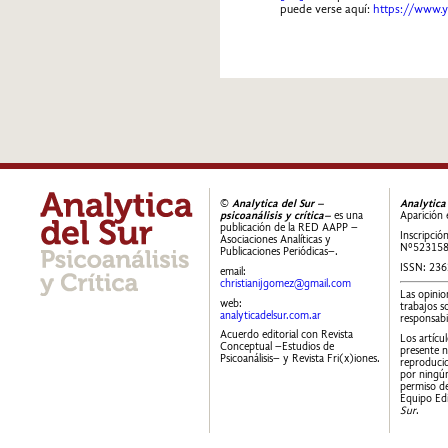
puede verse aquí:
https://www
©
Analytica del Sur –
Analytica
psicoanálisis y crítica–
es una
Aparición 
publicación de la RED AAPP –
Inscripció
Asociaciones Analíticas y
Nº52315
Publicaciones Periódicas–.
ISSN: 23
email:
christianijgomez@gmail.com
Las opinio
web:
trabajos s
analyticadelsur.com.ar
responsabi
Acuerdo editorial con Revista
Los artícu
Conceptual –Estudios de
presente 
Psicoanálisis– y Revista Fri(x)iones.
reproducid
por ningún
permiso de
Equipo Edi
Sur
.