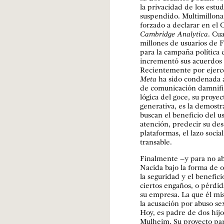
la privacidad de los estu
suspendido. Multimillonar
forzado a declarar en el
Cambridge Analytica
. Cu
millones de usuarios de 
para la campaña polític
incrementó sus acuerdos 
Recientemente por ejerce
Meta
ha sido condenada a
de comunicación damnifi
lógica del goce, su proye
generativa, es la demostr
buscan el beneficio del us
atención, predecir su des
plataformas, el lazo socia
transable.
Finalmente –y para no a
Nacida bajo la forma de o
la seguridad y el benefi
ciertos engaños, o pérdid
su empresa. La que él mi
la acusación por abuso se
Hoy, es padre de dos hijo
Mulheim. Su proyecto par