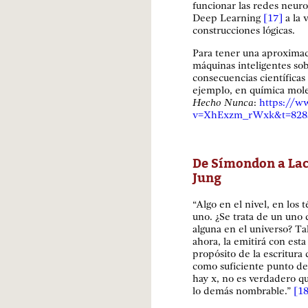
funcionar las redes neur
Deep Learning
[17]
a la 
construcciones lógicas.
Para tener una aproximac
máquinas inteligentes sob
consecuencias científicas
ejemplo, en química mole
Hecho Nunca
:
https://w
v=XhExzm_rWxk&t=828
De Símondon a Laca
Jung
“Algo en el nivel, en los
uno. ¿Se trata de un uno
alguna en el universo? Ta
ahora, la emitirá con esta
propósito de la escritura
como suficiente punto de
hay x, no es verdadero qu
lo demás nombrable.”
[18