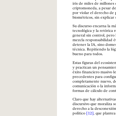
iris de miles de millones
criptomoneda, a pesar de
por violar el derecho de 
biométricos, sin explicar 
Su discurso encarna la má
tecnológica y la retórica 
general sin control, pero 
mezcla responsabilidad é
detener la IA, sino dome
técnica. Repitiendo la lóg
bueno para todos.
Estas figuras del ecosist
y practican un pensamien
éxito financiero masivo l
precedentes para config
completamente nuevo, don
comunicación o la informa
formas de cálculo de contr
Claro que hay alternativa
discursivo que moraliza so
derecho a la desconexión
político
[12]
, que plantea