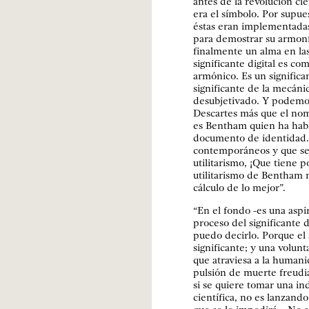
antes de la revolución cien
era el símbolo. Por supu
éstas eran implementadas
para demostrar su armoní
finalmente un alma en la
significante digital es co
armónico. Es un significa
significante de la mecánic
desubjetivado. Y podemos
Descartes más que el nom
es Bentham quien ha habl
documento de identidad. 
contemporáneos y que se ol
utilitarismo, ¡Que tiene p
utilitarismo de Bentham n
cálculo de lo mejor”.
“En el fondo -es una aspi
proceso del significante d
puedo decirlo. Porque el s
significante; y una volu
que atraviesa a la humani
pulsión de muerte freudi
si se quiere tomar una in
científica, no es lanzand