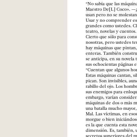
“No sabía que las máquina
Maestro De[L] Coco». —¿
usan pero no se molestan
Usar y no comprender es 
grandes como ustedes. Cl
teatro, novelas y cuentos
Cierto que sólo para con
nosotras, pero ustedes te
hay máquinas que pintan,
enteras. También constru
se anticipa, en su novela 
sus ochocientas páginas e
“Cuentan que algunos hom
Estas máquinas cantan, s
pican. Son invisibles, au
rabillo del ojo. Los homb
sus enemigos para enloque
embargo, varían consider
máquinas de dos o más ma
una batalla mucho mayor, e
Mal. Las víctimas, en eso
morgue o bien iniciándose 
es la que cuenta esta nov
dimensión. Es, también, u
secretos superiores del m