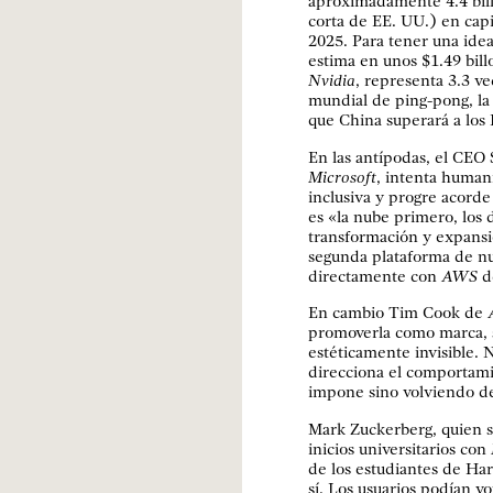
aproximadamente 4.4 billo
corta de EE. UU.) en cap
2025. Para tener una idea
estima en unos $1.49 billo
Nvidia
, representa 3.3 v
mundial de ping-pong, la 
que China superará a los
En las antípodas, el CEO 
Microsoft
, intenta humani
inclusiva y progre acorde
es «la nube primero, los 
transformación y expans
segunda plataforma de n
directamente con
AWS
d
En cambio Tim Cook de
promoverla como marca, s
estéticamente invisible. N
direcciona el comportami
impone sino volviendo des
Mark Zuckerberg, quien s
inicios universitarios con
de los estudiantes de Har
sí. Los usuarios podían vo