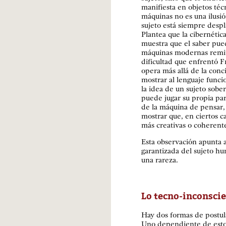
manifiesta en objetos técn
máquinas no es una ilusió
sujeto está siempre desp
Plantea que la cibernética
muestra que el saber pued
máquinas modernas remite
dificultad que enfrentó 
opera más allá de la concie
mostrar al lenguaje func
la idea de un sujeto sobe
puede jugar su propia par
de la máquina de pensar, n
mostrar que, en ciertos 
más creativas o coherente
Esta observación apunta 
garantizada del sujeto h
una rareza.
Lo tecno-inconscie
Hay dos formas de postula
Uno dependiente de estos