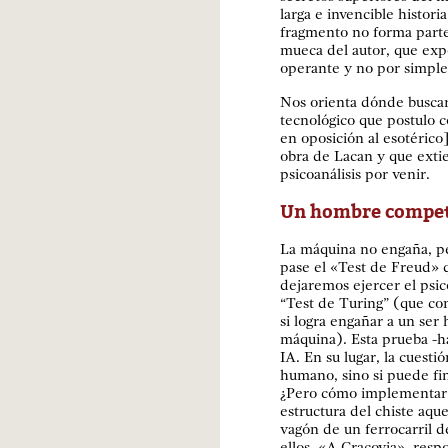
larga e invencible histor
fragmento no forma parte 
mueca del autor, que expo
operante y no por simple
Nos orienta dónde buscar
tecnológico que postulo 
en oposición al esotéric
obra de Lacan y que exti
psicoanálisis por venir.
Un hombre compe
La máquina no engaña, per
pase el «Test de Freud» 
dejaremos ejercer el psico
“Test de Turing” (que co
si logra engañar a un se
máquina). Esta prueba -ha
IA. En su lugar, la cuest
humano, sino si puede fin
¿Pero cómo implementar e
estructura del chiste aqu
vagón de un ferrocarril 
ellos. «A Cracovia», resp