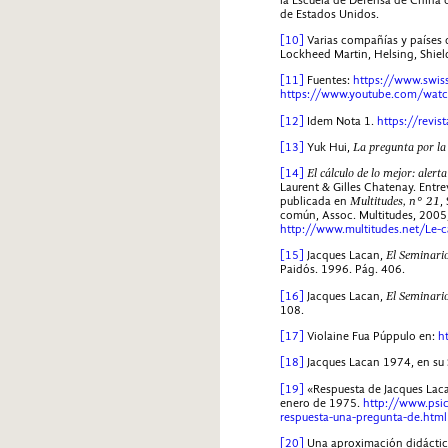
de Estados Unidos.
[10]
Varias compañías y países q
Lockheed Martin, Helsing, Shiel
[11]
Fuentes:
https://www.swiss
https://www.youtube.com/wa
[12]
Idem Nota 1.
https://revi
[13]
Yuk Hui,
La pregunta por la
[14]
El cálculo de lo mejor: alert
Laurent & Gilles Chatenay. Entre
publicada en
Multitudes, n° 21
,
común, Assoc. Multitudes, 2005,
http://www.multitudes.net/Le-ca
[15]
Jacques Lacan,
El Seminario
Paidós. 1996. Pág. 406.
[16]
Jacques Lacan,
El Seminario
108.
[17]
Violaine Fua Púppulo en:
h
[18]
Jacques Lacan 1974, en su 
[19]
«Respuesta de Jacques Laca
enero de 1975.
http://www.psi
respuesta-una-pregunta-de.html
[20]
Una aproximación didáctica a 