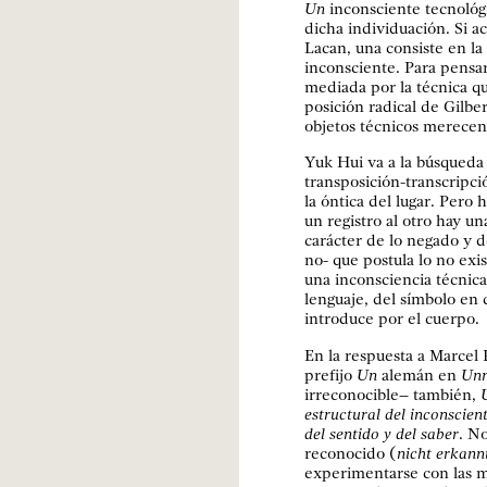
Un
inconsciente tecnológ
dicha individuación. Si 
Lacan, una consiste en la
inconsciente. Para pensar
mediada por la técnica qu
posición radical de Gilbe
objetos técnicos merece
Yuk Hui va a la búsqueda 
transposición-transcripci
la óntica del lugar. Pero 
un registro al otro hay un
carácter de lo negado y d
no- que postula lo no exis
una inconsciencia técnic
lenguaje, del símbolo en 
introduce por el cuerpo.
En la respuesta a Marcel 
prefijo
Un
alemán en
Unm
irreconocible– también,
estructural del inconscien
del sentido y del saber
. N
reconocido (
nicht erkann
experimentarse con las m