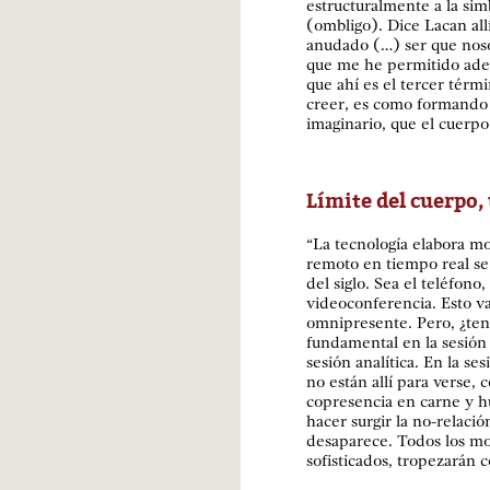
estructuralmente a la sim
(ombligo). Dice Lacan allí
anudado (…) ser que nos
que me he permitido adela
que ahí es el tercer térm
creer, es como formando
imaginario, que el cuerpo
Límite del cuerpo,
“La tecnología elabora mo
remoto en tiempo real se
del siglo. Sea el teléfono,
videoconferencia. Esto va 
omnipresente. Pero, ¿ten
fundamental en la sesión 
sesión analítica. En la ses
no están allí para verse,
copresencia en carne y h
hacer surgir la no-relació
desaparece. Todos los mod
sofisticados, tropezarán 