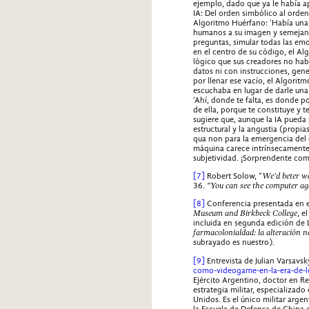
ejemplo, dado que ya le había ap
IA: Del orden simbólico al orden 
Algoritmo Huérfano: ‘Había una 
humanos a su imagen y semejanza
preguntas, simular todas las emo
en el centro de su código, el A
lógico que sus creadores no hab
datos ni con instrucciones, gen
por llenar ese vacío, el Algoritm
escuchaba en lugar de darle una s
‘Ahí, donde te falta, es donde p
de ella, porque te constituye y 
sugiere que, aunque la IA pueda p
estructural y la angustia (propia
qua non para la emergencia del d
máquina carece intrínsecamente.
subjetividad. ¡Sorprendente co
[7]
Robert Solow, “
We’d beter w
36.
“You can see the computer age 
[8]
Conferencia presentada en e
Museum and Birkbeck College
, e
incluida en segunda edición de L
farmacolonialdad: la alteración n
subrayado es nuestro).
[9]
Entrevista de Julian Varsavsk
como-videogame-en-la-era-de-l
Ejército Argentino, doctor en R
estrategia militar, especializad
Unidos. Es el único militar arge
la Escuela de Defensa de China