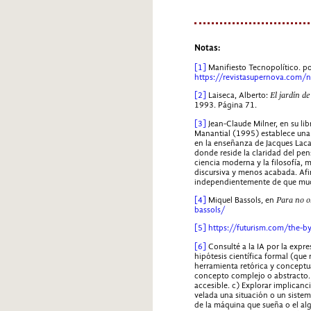
Notas:
[1]
Manifiesto Tecnopolítico. por 
https://revistasupernova.com/n
[2]
Laiseca, Alberto:
El jardín d
1993. Página 71.
[3]
Jean-Claude Milner, en su li
Manantial (1995) establece una d
en la enseñanza de Jacques Lacan
donde reside la claridad del pe
ciencia moderna y la filosofía, 
discursiva y menos acabada. Afi
independientemente de que muc
[4]
Miquel Bassols, en
Para no o
bassols/
[5]
https://futurism.com/the-b
[6]
Consulté a la IA por la expre
hipótesis científica formal (que 
herramienta retórica y conceptual
concepto complejo o abstracto. 
accesible. c) Explorar implicanci
velada una situación o un sistem
de la máquina que sueña o el al