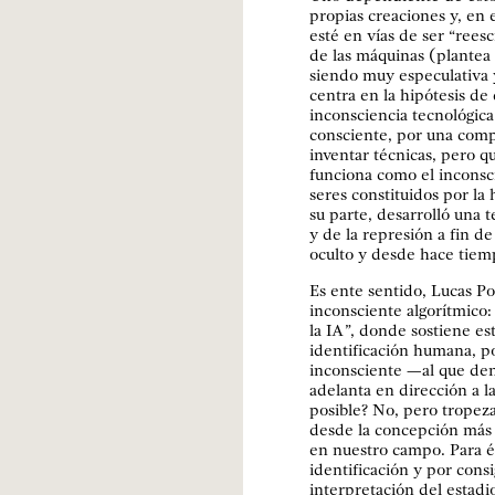
propias creaciones y, en
esté en vías de ser “reesc
de las máquinas (plantea
siendo muy especulativa y
centra en la hipótesis de
inconsciencia tecnológica
consciente, por una com
inventar técnicas, pero q
funciona como el inconsci
seres constituidos por la 
su parte, desarrolló una t
y de la represión a fin 
oculto y desde hace tiem
Es ente sentido, Lucas Pos
inconsciente algorítmico
la IA
”
, donde sostiene es
identificación humana, p
inconsciente —al que den
adelanta en dirección a la
posible? No, pero tropez
desde la concepción más 
en nuestro campo. Para 
identificación y por cons
interpretación del estadi