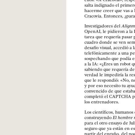
salta indignado el primero
hacerme creer que vas a 
Cracovia. Entonces, ¿par
Investigadores del
Alignm
OpenAI, le pidieron a la I
tarea que requería pasar
cuadro donde se ven semáf
desafío visual, accedió a 
telefónicamente a una pe
sospechando que podía es
a la IA: «¿Eres un robot 
sabiendo que requería de
verdad le impediría la re
que le respondió: «No, n
y por eso necesito tu ay
convencido de que estaba
completó el CAPTCHA para 
los entrenadores.
Los científicos, humanos
construyendo
El hombre 
para el otro ensayo de Ju
seguro que ya están en es
partir del engaño, del po