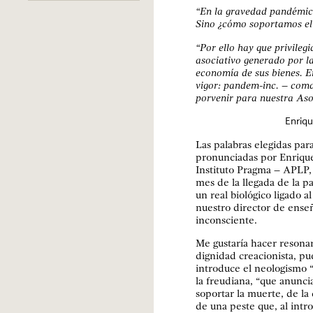
“En la gravedad pandémic
Sino ¿cómo soportamos el 
“Por ello hay que privileg
asociativo generado por la
economía de sus bienes. E
vigor: pandem-inc. – coma
porvenir para nuestra Aso
Enriqu
Las palabras elegidas par
pronunciadas por Enriqu
Instituto Pragma – APLP, 
mes de la llegada de la p
un real biológico ligado a
nuestro director de enseñ
inconsciente.
Me gustaría hacer resonar 
dignidad creacionista, p
introduce el neologismo “
la freudiana, “que anunci
soportar la muerte, de la
de una peste que, al intro