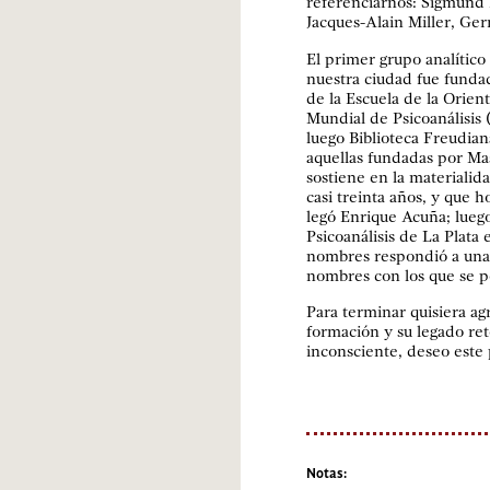
referenciarnos: Sigmund 
Jacques-Alain Miller, Ge
El primer grupo analítico
nuestra ciudad fue fund
de la Escuela de la Orien
Mundial de Psicoanálisis
luego Biblioteca Freudia
aquellas fundadas por M
sostiene en la materialida
casi treinta años, y que h
legó Enrique Acuña; lueg
Psicoanálisis de La Plata
nombres respondió a una 
nombres con los que se po
Para terminar quisiera a
formación y su legado re
inconsciente, deseo este 
Notas: