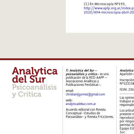
(1) En Microscopía Nº193,
http://www.aplp.org.ar/index.
2020/494-microscopia-abril-2
©
Analytica del Sur –
Analytica
psicoanálisis y crítica–
es una
Aparición 
publicación de la RED AAPP –
Inscripció
Asociaciones Analíticas y
Nº52315
Publicaciones Periódicas–.
ISSN: 23
email:
christianijgomez@gmail.com
Las opinio
web:
trabajos s
analyticadelsur.com.ar
responsabi
Acuerdo editorial con Revista
Los artícu
Conceptual –Estudios de
presente 
Psicoanálisis– y Revista Fri(x)iones.
reproducid
por ningún
permiso de
Equipo Edi
Sur
.