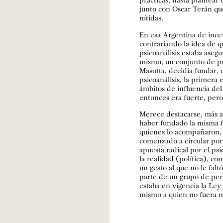
prácticas, hasta plantear 
junto con Oscar Terán qu
nítidas.
En esa Argentina de incer
contrariando la idea de q
psicoanálisis estaba asegu
mismo, un conjunto de ps
Masotta, decidía fundar, 
psicoanálisis, la primera 
ámbitos de influencia del
entonces era fuerte, pero
Merece destacarse, más all
haber fundado la misma fu
quienes lo acompañaron, r
comenzado a circular por
apuesta radical por el psi
la realidad (política), co
un gesto al que no le fal
parte de un grupo de pers
estaba en vigencia la Ley
mismo a quien no fuera m