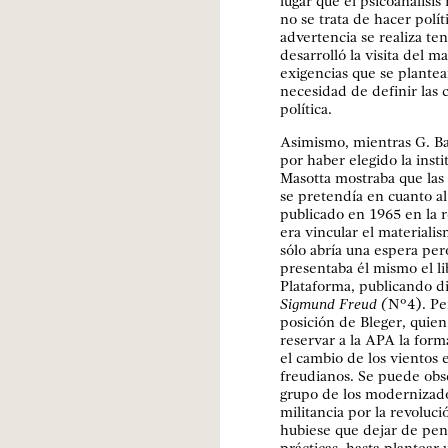
lugar que el psicoanálisis 
no se trata de hacer polít
advertencia se realiza t
desarrolló la visita del 
exigencias que se plantea
necesidad de definir las c
política.
Asimismo, mientras G. Bar
por haber elegido la insti
Masotta mostraba que las
se pretendía en cuanto al 
publicado en 1965 en la 
era vincular el materialis
sólo abría una espera per
presentaba él mismo el l
Plataforma, publicando d
Sigmund Freud (
Nº4). Pe
posición de Bleger, quien
reservar a la APA la form
el cambio de los vientos 
freudianos. Se puede obs
grupo de los modernizador
militancia por la revoluci
hubiese que dejar de pensa