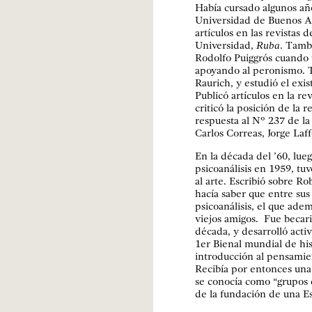
Había cursado algunos años
Universidad de Buenos Air
artículos en las revistas 
Universidad,
Ruba
. Tamb
Rodolfo Puiggrós cuando 
apoyando al peronismo. T
Raurich, y estudió el exis
Publicó artículos en la re
criticó la posición de la r
respuesta al Nº 237 de la
Carlos Correas, Jorge Laf
En la década del ’60, lue
psicoanálisis en 1959, tuvo
al arte. Escribió sobre Rob
hacía saber que entre sus
psicoanálisis, el que adem
viejos amigos. Fue becar
década, y desarrolló activi
1er Bienal mundial de hist
introducción al pensamie
Recibía por entonces una
se conocía como “grupos d
de la fundación de una E