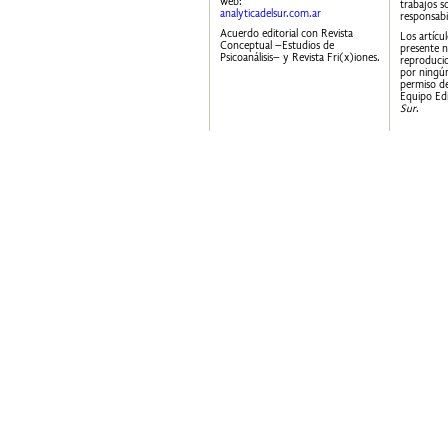
web:
trabajos s
analyticadelsur.com.ar
responsabi
Acuerdo editorial con Revista
Los artícu
Conceptual –Estudios de
presente 
Psicoanálisis– y Revista Fri(x)iones.
reproducid
por ningún
permiso de
Equipo Edi
Sur
.