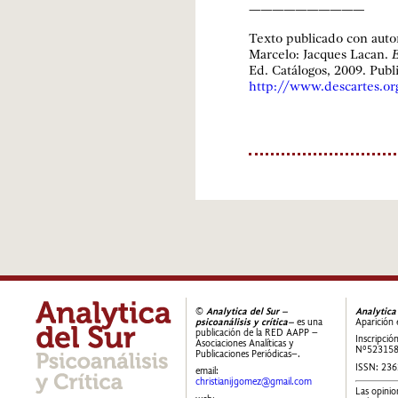
——————————
Texto publicado con autor
Marcelo: Jacques Lacan.
E
Ed. Catálogos, 2009. Publ
http://www.descartes.org
©
Analytica del Sur –
Analytica
psicoanálisis y crítica–
es una
Aparición 
publicación de la RED AAPP –
Inscripció
Asociaciones Analíticas y
Nº52315
Publicaciones Periódicas–.
ISSN: 23
email:
christianijgomez@gmail.com
Las opinio