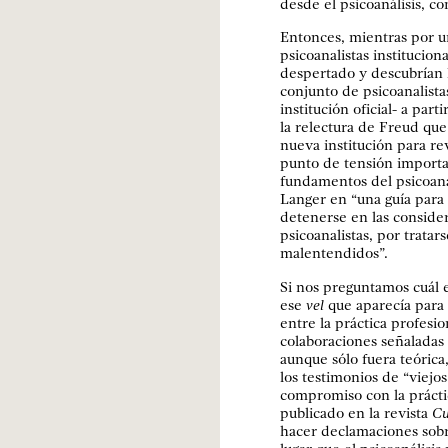
desde el psicoanálisis, 
Entonces, mientras por u
psicoanalistas institucion
despertado y descubrían l
conjunto de psicoanalista
institución oficial- a par
la relectura de Freud que
nueva institución para rev
punto de tensión importa
fundamentos del psicoaná
Langer en “una guía para 
detenerse en las consider
psicoanalistas, por trata
malentendidos”.
Si nos preguntamos cuál e
ese
vel
que aparecía para
entre la práctica profesio
colaboraciones señaladas 
aunque sólo fuera teórica
los testimonios de “viej
compromiso con la práctic
publicado en la revista
Cu
hacer declamaciones sobre