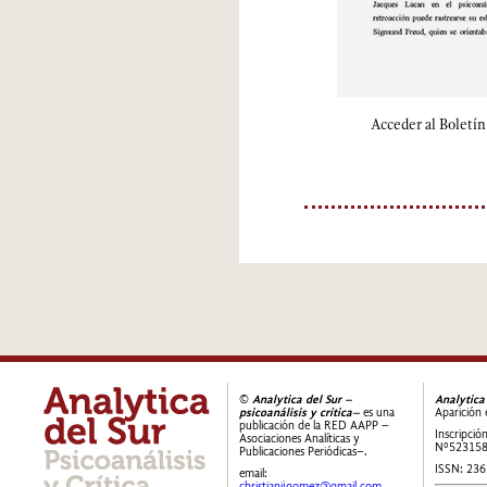
Acceder al Boletín
©
Analytica del Sur –
Analytica
psicoanálisis y crítica–
es una
Aparición 
publicación de la RED AAPP –
Inscripció
Asociaciones Analíticas y
Nº52315
Publicaciones Periódicas–.
ISSN: 23
email:
christianijgomez@gmail.com