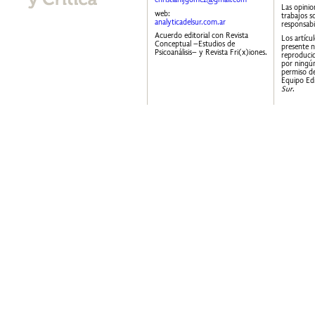
Las opinio
web:
trabajos s
analyticadelsur.com.ar
responsabi
Acuerdo editorial con Revista
Los artícu
Conceptual –Estudios de
presente 
Psicoanálisis– y Revista Fri(x)iones.
reproducid
por ningún
permiso de
Equipo Edi
Sur
.