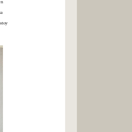
én
sa
stoy