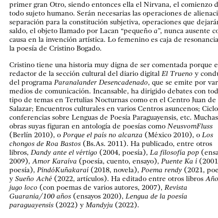
primer gran Otro, siendo entonces ella el Nirvana, el comienzo 
todo sujeto humano. Serán necesarias las operaciones de alienac
separación para la constitución subjetiva, operaciones que dejar
saldo, el objeto llamado por Lacan “pequeño
a
”, nunca ausente 
causa en la invención artística. Lo femenino es caja de resonanci
la poesía de Cristino Bogado.
Cristino tiene una historia muy digna de ser comentada porque e
redactor de la sección cultural del diario digital
El Trueno
y cond
del programa
Paranalander Desencadenado
, que se emite por var
medios de comunicación. Incansable, ha dirigido debates con to
tipo de temas en Tertulias Nocturnas como en el Centro Juan de
Salazar; Encuentros culturales en varios Centros asuncenos; Cicl
conferencias sobre Lenguas de Poesía Paraguayensis, etc. Muchas
obras suyas figuran en antología de poesías como
NeusvomFluss
(Berlín 2010), o
Porque el país no alcanza
(México 2010), o
Los
chongos de Roa Bastos
(Bs.As. 2011). Ha publicado, entre otros
libros,
Dandy ante el vértigo
(2004, poesía),
La filosofía pop
(ens
2009),
Amor Karaíva
(poesía, cuento, ensayo),
Puente Ka í
(2001
poesía),
PindóKuñakaraí
(2018, novela),
Poema rendy
(2021, poe
y
Sueño Aché
(2022, artículos). Ha editado entre otros libros
Año
jugo loco
(con poemas de varios autores, 2007),
Revista
Guarania/100 años
(ensayos 2020),
Lengua de la poesía
paraguayensis
(2022) y
Mandyju
(2022).