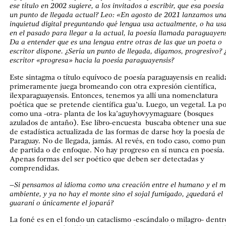
ese título en 2002 sugiere, a los invitados a escribir, que esa poesía
un punto de llegada actual? Leo: «En agosto de 2021 lanzamos un
inquietud digital preguntando qué lengua usa actualmente, o ha us
en el pasado para llegar a la actual, la poesía llamada paraguayens
Da a entender que es una lengua entre otras de las que un poeta o
escritor dispone. ¿Sería un punto de llegada, digamos, progresivo?
escritor «progresa» hacia la poesía paraguayensis?
Este sintagma o título equívoco de poesía paraguayensis en realid
primeramente juega bromeando con otra expresión científica,
ilexparaguayensis. Entonces, tenemos ya allí una nomenclatura
poética que se pretende científica gua’u. Luego, un vegetal. La po
como una -otra- planta de los ka’aguyhovyymaguare (bosques
azulados de antaño). Ese libro-encuesta buscaba obtener una sue
de estadística actualizada de las formas de darse hoy la poesía de
Paraguay. No de llegada, jamás. Al revés, en todo caso, como pun
de partida o de enfoque. No hay progreso en sí nunca en poesía.
Apenas formas del ser poético que deben ser detectadas y
comprendidas.
–
Si pensamos al idioma como una creación entre el humano y el m
ambiente, y ya no hay el monte sino el sojal fumigado, ¿quedará el
guaraní o únicamente el jopará?
La foné es en el fondo un cataclismo -escándalo o milagro- dentr