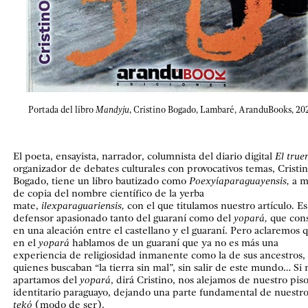
Portada del libro
Mandyju
, Cristino Bogado, Lambaré, AranduBooks, 20
El poeta, ensayista, narrador, columnista del diario digital
El true
organizador de debates culturales con provocativos temas, Cristi
Bogado, tiene un libro bautizado como
Poexyíaparaguayensis,
a 
de copia del nombre científico de la yerba
mate,
ilexparaguariensis,
con el que titulamos nuestro artículo. Es
defensor apasionado tanto del guaraní como del
yopará,
que cons
en una aleación entre el castellano y el guaraní. Pero aclaremos 
en el
yopará
hablamos de un guaraní que ya no es más una
experiencia de religiosidad inmanente como la de sus ancestros,
quienes buscaban “la tierra sin mal”, sin salir de este mundo… Si 
apartamos del
yopará
, dirá Cristino, nos alejamos de nuestro pis
identitario paraguayo, dejando una parte fundamental de nuestr
tekó
(modo de ser).