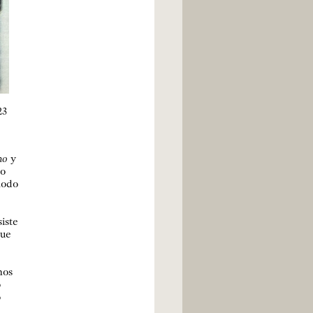
23
no
y
no
modo
iste
que
nos
o
o