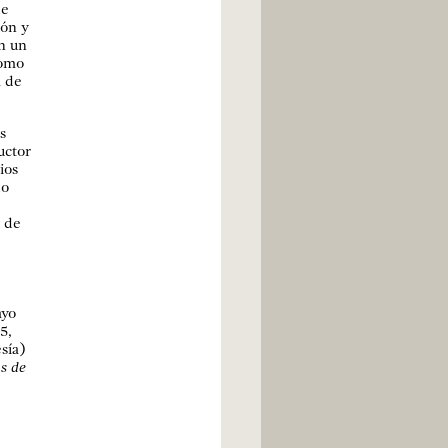
de
ión y
án un
como
a de
s
uctor
ios
do
o de
ayo
5,
sía)
s de