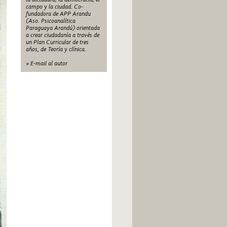
campo y la ciudad. Co-
fundadora de APP Arandu
(Aso. Psicoanalítica
Paraguaya Arandú) orientada
a crear ciudadanía a través de
un Plan Curricular de tres
años, de Teoría y clínica.
» E-mail al autor