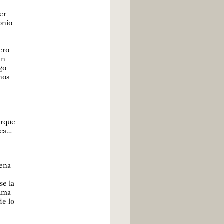
er
onio
.
ero
an
go
nos
orque
ica…
e
uena
se la
suma
de lo