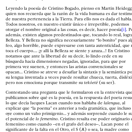
Leyendo la poesía de Cristino Bogado, pienso en Martin Heidegg
quien nos recuerda que la razón de la vida humana es dar testim
de nuestra pertenencia a la Tierra. Para ello nos es dada el habla
Todos nosotros, en nuestro existir único e irrepetible, podemos
otorgar el nombre original a las cosas, es decir, hacer poesía
[i]
. P
además, existen algunos predestinados que, tocando lo real, logr
Belleza. Y Belleza no significa necesariamente “lo bonito” pues al
feo, algo horrible, puede expresarse con tanta autenticidad, que 
toca el cuerpo…. ¡y allí la Belleza se siente y azuza…! En Cristino
notamos que ante la libertad de su decir, lo lindo cede en su
búsqueda hacia dimensiones negadas, ignoradas, para que por
primera vez suenen, y entonces las aristas convencionales se
opacan… Cristino se atreve a desafiar la sintaxis y la semántica p
su lengua inventada a veces puede resultar chueca, tuerta, disléx
pero nos emociona porque transmite su
tekóeté
(su ser).
Contestando una pregunta que le formularon en la entrevista qu
publicamos sobre qué es
la
poesía, en la respuesta del poeta res
lo que decía Jacques Lacan cuando nos hablaba de
lalengua
, al
explicar que “la poema” es anterior a toda gramática, que incluso 
oye como un vaho primigenio… y además sorprende cuando le 
el potencial de
lo femenino.
Cristino resalta ese poder originario 
femenino como cuando –en el grafo del deseo–, Lacan pone el
significante de la falta en el Otro, el S (Ⱥ) o sea, la madre como