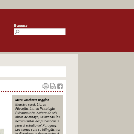
Buscar
Mara Vacchetta Boggino
Maestra rural. Lic. en
Filosofía. Lic. en Psicología.
Psicoanalista. Autora de seis
libros de ensayo, utilizando las
herramientas del psicoanálisis
para el estudio del Paraguay.
Los temas son: su bilingüismo;
la dictadura; la democracia; el