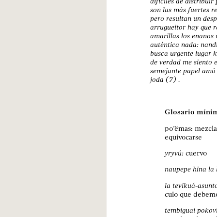
difíciles de distribui
son las más fuertes r
pero resultan un des
arrugueitor hay que r
amarillas los enanos 
auténtica nada: nandí
busca ur­gente lugar
de verdad me siento 
semejante papel amó 
joda (7) .
Glosario míni
po’ëmas
:
mezcla
equivocarse
yryvú:
cuervo
naupepe hina la
la tevi­kuá-asunt
culo que debemo
tembiguai po­kov