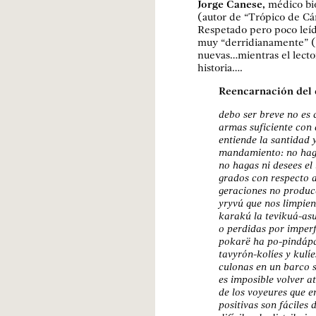
Jorge Canese,
médico bi
(autor de “Trópico de Cá
Respetado pero poco leído
muy “derridianamente” (
nuevas…mientras el lecto
historia….
Reencarnación del 
debo ser breve no es c
armas suficiente con 
entiende la santidad y
manda­miento: no hag
no hagas ni desees el
grados con res­pecto a
geraciones no producen
yryvú que nos lim­pien
karakú la tevi­kuá-as
o perdi­das por imperf
pokarë ha po-pindápa
tavyrón-ko­líes y kulí
culonas en un barco 
es imposible volver a
de los vo­yeures que e
positivas son fáciles 