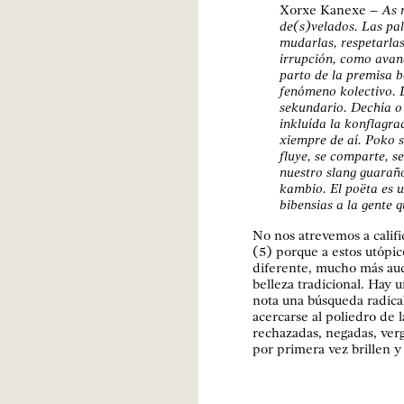
Xorxe Kanexe
– As m
de(s)velados. Las pal
mudarlas, respetarlas
irrupción, como avan
parto de la premisa b
fenómeno kolectivo. 
sekundario. Dechía o
inkluída la konflagra
xiempre de aí. Poko s
fluye, se comparte, s
nuestro slang guarañ
kambio. El poëta es 
bibensias a la gente 
No nos atrevemos a calif
(5) porque a estos utópic
diferente, mucho más aud
belleza tradicional. Hay 
nota una búsqueda radica
acercarse al poliedro de l
rechazadas, negadas, ver
por primera vez brillen y