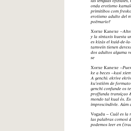
las lenguas ofiziales
onda erotismo kamal
primitibos com fresko
erotismo adulto del 
poëmario?
Xorxe Kanexe
–Alter
y la sintaxis kuesta 
es kizás el kuid-de-l
tamvein tienen derexo
dos adultos alguma v
s
Xorxe Kanexe
–Puexï
ke a beces –kasi xie
A genchi: ekrive ekri
ku’estiôm de formato
genchi confunde os t
proffunda transiçao &
mondo tal kual és. Es
imprescindivle. Aúm d
Vogadu
– Cuál es la 
las palabras comosi d
podemos leer en (trad