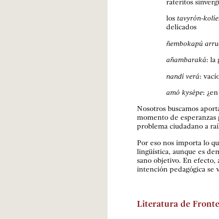
rateritos sinver
los
tavyrón-ko­líe
delicados
ñembokapú arru
añambaraká
: la
nandí verá
: vací
amó ky­sépe
: ¿en
Nosotros buscamos aportar
momento de esperanzas ge
problema ciudadano a raíz
Por eso nos importa lo qu
lingüística, aunque es de
sano objetivo. En efecto,
intención pedagógica se 
Literatura de Fronte