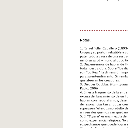
Notas:
1. Rafael Fuller Caballero (189
Uruguay su portón rebatible y cu
patentado a causa de una sustrac
minó su salud y murió al poco t
2. Dispénsennos de hablar de He
toda nuestra obra. Sobre “los di
son “Lo Real”, la dimensión impo
para su entendimiento. Sin emba
que abrevan los creadores.
3. Diegues Doublas:
Kosmofonia
Paulo, 2006
4. En este fragmento de la entrev
excusa del lanzamiento de un li
hablan con neografismos, dese
de resonancias tan antiguas co
superasen “el erotismo adulto de
universales que nos van quedando:
5. El
“Yopará”
es una mezcla del
como experiencia religiosa. No o
sospechamos que puede lograr 