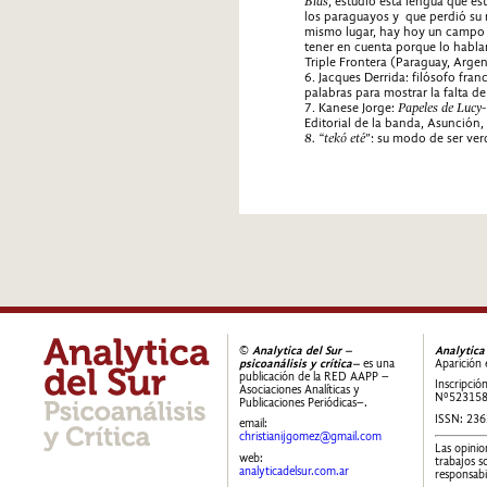
Blas
, estudio esta lengua que es
los paraguayos y que perdió su ra
mismo lugar, hay hoy un campo 
tener en cuenta porque lo habl
Triple Frontera (Paraguay, Argent
6. Jacques Derrida: filósofo fra
palabras para mostrar la falta de
7. Kanese Jorge:
Papeles de Lucy-
Editorial de la banda, Asunción,
8. “tekó eté
”: su modo de ser ver
©
Analytica del Sur –
Analytica
psicoanálisis y crítica–
es una
Aparición 
publicación de la RED AAPP –
Inscripció
Asociaciones Analíticas y
Nº52315
Publicaciones Periódicas–.
ISSN: 23
email:
christianijgomez@gmail.com
Las opinio
web:
trabajos s
analyticadelsur.com.ar
responsabi