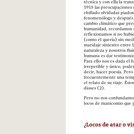
técnica y con ella la tra
1915 las preocupaciones d
chiflado olvidadas piado
fenomenólogo y después d
cambio climático que pres
humanidad, recordamos 
reflexionamos si no hubi
(como él quería) sin med
maridaje siniestro entre l
naturaleza y nosotros flu
humana es dar testimonio d
Para ello nos es dada el 
irrepetible y único, pode
decir, hacer poesía. Per
frecuentemente una tempo
el relato de su viaje. Ést
dioses (2).
Pero no nos confundamos.
locos de manicomio que 
¿Locos de atar o v