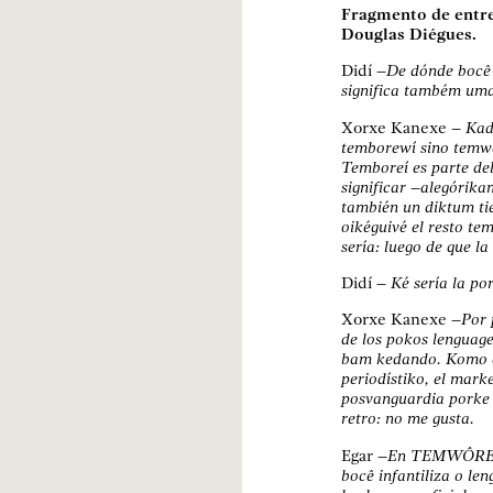
Fragmento de entrev
Douglas Diégues.
Didí
–De dónde bocê 
significa também uma 
Xorxe Kanexe
– Kada
temborewí sino temwor
Temboreí es parte de
significar –alegórika
también un diktum tie
oikéguivé el resto te
sería: luego de que la 
Didí
– Ké sería la po
Xorxe Kanexe
–Por p
de los pokos lenguage
bam kedando. Komo o
periodístiko, el market
posvanguardia porke 
retro: no me gusta.
Egar
–En TEMWÔREÍ (p
bocê infantiliza o le