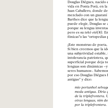
Douglas Diégues, nacido 
vida en Ponta Porá, en la
Juan Caballero, donde de
mezclado con un guaraní
Barthes dice que la lengua
puede elegir, Douglas se a
porque su lengua inventada
pero es su
tekó eté(8).
En
fónicas”o las “ortopedias 
¡Este monstruo de poeta,
Si bien creemos que la id
una subjetividad estable,
intolerancia patriotera,
superficial porque deja t
lenguas son dinámicas –y
seres humanos-. Sabemos q
por eso Douglas Diégues 
antiguo” y dice:
mio portunhol selvag
moda antigua. Diria 
de la triplefrontera.
otras lenguas, nim de
por la triplefrontera