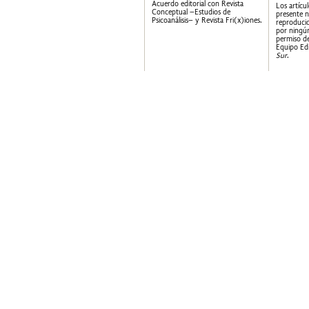
Acuerdo editorial con Revista
Los artícu
Conceptual –Estudios de
presente 
Psicoanálisis– y Revista Fri(x)iones.
reproducid
por ningún
permiso de
Equipo Edi
Sur
.