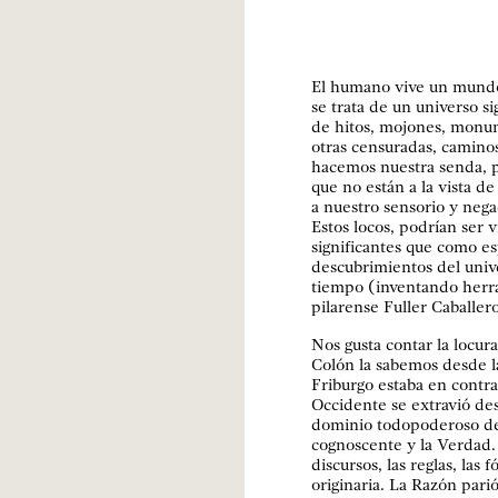
El humano vive un mundo
se trata de un universo s
de hitos, mojones, monume
otras censuradas, caminos
hacemos nuestra senda, p
que no están a la vista d
a nuestro sensorio y nega
Estos locos, podrían ser 
significantes que como es
descubrimientos del unive
tiempo (inventando herra
pilarense Fuller Caballero
Nos gusta contar la locur
Colón la sabemos desde la
Friburgo estaba en contra
Occidente se extravió de
dominio todopoderoso de 
cognoscente y la Verdad.
discursos, las reglas, las
originaria. La Razón parió 