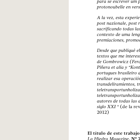
para se escrever um
protonoubelle en vers
A la vez, esta experi
post nazionale, post r
sacrificando todas la
contexto de uma lengu
premiaciones, promoc
Desde que publiqué el
textos que me intere
de Gombrowicz (Ferdid
Piñera et alia y “Kon
portugues brasileiro
realizar esa operació
transdeliramientos, t
teletransportunholiz
teletransportunholiza
autores de todas las 
siglo XXI “
(de la re
2012)
El título de este trabaj
La Hiedra Magazine
, Nº 2