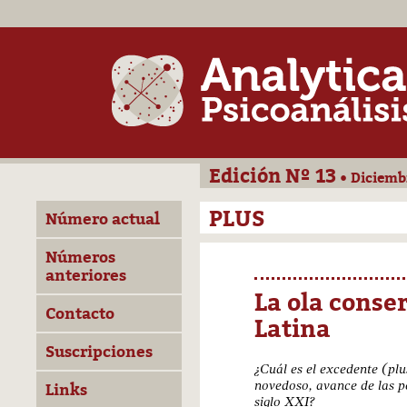
Edición Nº 13
• Diciemb
PLUS
Número actual
Números
anteriores
La ola conse
Contacto
Latina
Suscripciones
¿Cuál es el excedente (pl
novedoso, avance de las p
Links
siglo XXI?