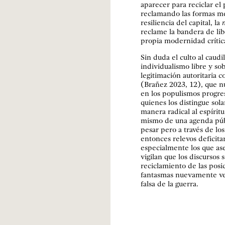
aparecer para reciclar el 
reclamando las formas met
resiliencia del capital, la
reclame la bandera de lib
propia modernidad crític
Sin duda el culto al caudi
individualismo libre y so
legitimación autoritaria 
(Brañez 2023, 12), que nu
en los populismos progres
quienes los distingue sol
manera radical al espírit
mismo de una agenda públi
pesar pero a través de lo
entonces relevos deficitar
especialmente los que as
vigilan que los discursos
reciclamiento de las posic
fantasmas nuevamente ve
falsa de la guerra.