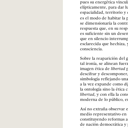
pues su energética vincu
elípticamente, para dar l
espacialidad, territorio 
es el modo de habitar la 
se dimensionaría la contr
respuesta que, en su resp
es suficiente sin un dese
que en silencio interrump
esclarecida que hechiza, y
consciencia.
Sobre la reaparición del g
tal ironía, se alinean fu
imagen ética de
libertad
p
descifrar y descomponer,
simbología reflejando un
a la vez expande como
di
la ontología sino la étic
libertad
, y con ella la co
moderna de lo público, e
Así no extraña observar 
medio representativo en c
constituyendo reformas a
de nación democrática y p