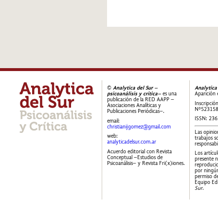
©
Analytica del Sur –
Analytica
psicoanálisis y crítica–
es una
Aparición 
publicación de la RED AAPP –
Inscripció
Asociaciones Analíticas y
Nº52315
Publicaciones Periódicas–.
ISSN: 23
email:
christianijgomez@gmail.com
Las opinio
web:
trabajos s
analyticadelsur.com.ar
responsabi
Acuerdo editorial con Revista
Los artícu
Conceptual –Estudios de
presente 
Psicoanálisis– y Revista Fri(x)iones.
reproducid
por ningún
permiso de
Equipo Edi
Sur
.