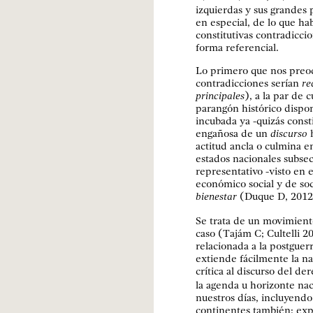
izquierdas y sus grandes 
en especial, de lo que ha
constitutivas contradicci
forma referencial.
Lo primero que nos preoc
contradicciones serían
re
principales
), a la par de 
parangón histórico dispon
incubada ya -quizás const
engañosa de un
discurso
actitud ancla o culmina e
estados nacionales subsec
representativo -visto en 
económico social y de soc
bienestar
(Duque D, 2012
Se trata de un movimiento
caso (Tajám C; Cultelli 
relacionada a la postguer
extiende fácilmente la na
crítica al discurso del d
la agenda u horizonte nac
nuestros días, incluyendo
continentes también: ex