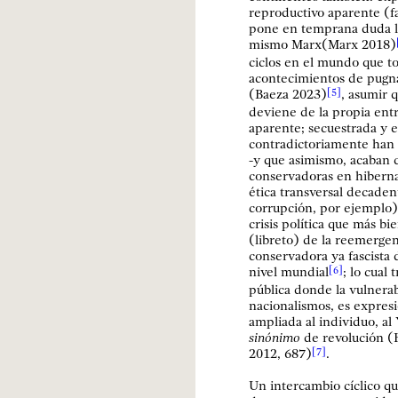
reproductivo aparente (fa
pone en temprana duda l
mismo Marx(Marx 2018)
ciclos en el mundo que t
acontecimientos de pugna
(Baeza 2023)
, asumir 
[5]
deviene de la propia ent
aparente; secuestrada y
contradictoriamente han 
-y que asimismo, acaban
conservadoras en hiberna
ética transversal decadent
corrupción, por ejemplo)
crisis política que más bi
(libreto) de la reemergen
conservadora ya fascista
nivel mundial
; lo cual
[6]
pública donde la vulnerab
nacionalismos, es expres
ampliada al individuo, al 
sinónimo
de revolución (
2012, 687)
.
[7]
Un intercambio cíclico q