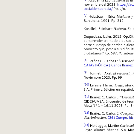
Academia Lab:
Historia de la
noviembre del 2023.
https://ac
socialdemocracia/
Pp. s/n.
[7]
Hobsbawm, Eric:
Naciones y
Barcelona. 1991. Pp. 212.
Kosellek, Reinhart
:
Historia
.
Edit
Duquedaza, Javier
.
2012: Op.Cit
comprender un modelo de socied
corre el riesgo de perder lo alc
proyecto que, pese a sus dificul
ciudadanos.”. (p. 687. Yo subray
[8]
Brañez C. Carlos E:
“Desviació
CATASTRÓFICA | Carlos Brañez
[9]
Honneth, Axel:
El reconocimi
Noviembre 2023. Pp. 99
[10]
Lefevre, Herni:
Hegel, Marx,
S.A. Primera Edición en español
[11]
Brañez C. Carlos E: “
Deconst
CIDES-UMSA. Encuentro de teorí
Mesa N° 1 – 16.11.2023. Pp. 34
[12]
Brañez C. Carlos E
:
Cuerpo… t
discriminación
.
(26) Cuerpo, his
[13]
Heidegger, Martin:
Carta so
Leyte. Alianza Editorial. S.A. Ma