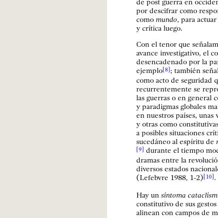
de post guerra en occide
por descifrar como respon
como
mundo
, para actua
y crítica luego.
Con el tenor que señalam
avance investigativo, el
desencadenado por la pa
ejemplo
; también seña
[8]
como acto de seguridad qu
recurrentemente se repro
las guerras o en general
y paradigmas globales ma
en nuestros países, unas 
y otras como constitutiv
a posibles situaciones crít
sucedáneo al espíritu de
durante el tiempo mod
[9]
dramas entre la revolución
diversos estados nacional
(Lefebvre 1988, 1-2)
.
[10]
Hay un
síntoma cataclísm
constitutivo de sus gesto
alinean con campos de míst