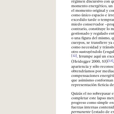
régimen discursivo con q
momento energético, un
el momento original y co
como único espacio e irre
excedido tarde o temprano
miedo conservador –propi
contrario, constituye lo
gestionado y regulado en
o una figura del mismo, 
cuerpos, se transfiere ya
como necesidad y tránsito
otro sustrayéndolo (engu
. Irrumpe aquí un exc
[12]
(Heidegger 2000, 53)
[13]
apariencia y sólo reconoc
obtendríamos por mediaci
compensaciones energétic
que asimismo conforman 
representación ficticia de
Quizás el no sobrepasar e
completar este lapso met
progreso como simple ent
fuerzas internas conteni
permanente
(estado de ex