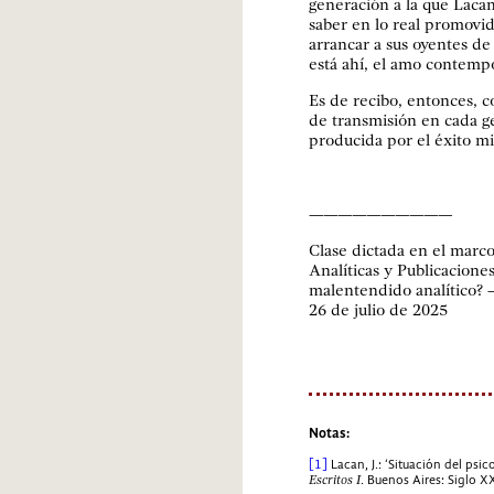
generación a la que Lacan
saber en lo real promovida
arrancar a sus oyentes de 
está ahí, el amo contemp
Es de recibo, entonces, c
de transmisión en cada ge
producida por el éxito m
——————————
Clase dictada en el marc
Analíticas y Publicacion
malentendido analítico? 
26 de julio de 2025
Notas:
[1]
Lacan, J.: ‘Situación del psi
Escritos I
. Buenos Aires: Siglo X