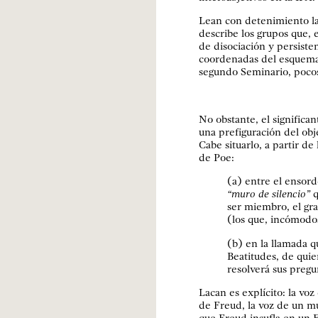
Lean con detenimiento la
describe los grupos que, 
de disociación y persiste
coordenadas del esquema 
segundo Seminario, pocos
No obstante, el significa
una prefiguración del obj
Cabe situarlo, a partir d
de Poe:
(a) entre el ensord
“muro de silencio”
q
ser miembro, el gra
(los que, incómodos
(b) en la llamada q
Beatitudes, de qui
resolverá sus pregu
Lacan es explícito: la voz
de Freud, la voz de un mue