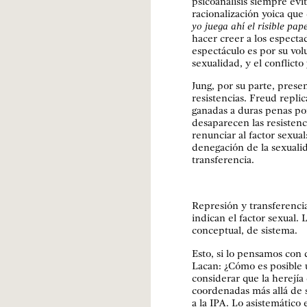
psicoanálisis siempre evi
racionalización yoica que
yo juega ahí el risible pap
hacer creer a los especta
espectáculo es por su vo
sexualidad, y el conflicto
Jung, por su parte, pres
resistencias. Freud repli
ganadas a duras penas por
desaparecen las resistenci
renunciar al factor sexual
denegación de la sexualid
transferencia.
Represión y transferencia
indican el factor sexual. 
conceptual, de sistema.
Esto, si lo pensamos con 
Lacan: ¿Cómo es posible 
considerar que la herejía
coordenadas más allá de s
a la IPA. Lo asistemático 