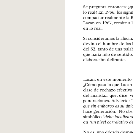
Se pregunta entonces: ¿qu
lo real? En 1956, los sign
compactar realmente la Ba
Lacan en 1967, remite a l
en lo real.
Si consideramos la aluci
devino el hombre de los 
del S2, tanto de una pala
que haría hilo de sentido
elaboración delirante.
Lacan, en este momento
¿Cómo pasa lo que Lacan 
clase de rechazo efectivo
del analista… que, dice, 
generaciones. Advierte: “
que sin embargo es su únic
hace generación. No obst
simbólico “
debe localizar
en “
un nivel correlativo d
No es, una década después