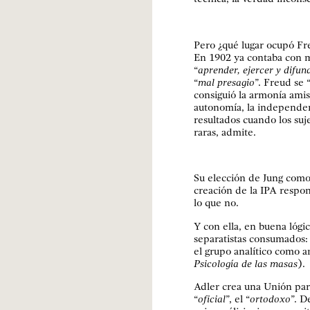
Pero ¿qué lugar ocupó Fre
En 1902 ya contaba con 
“
aprender, ejercer y difund
“
mal presagio
”. Freud se 
consiguió la armonía amist
autonomía, la independen
resultados cuando los su
raras, admite.
Su elección de Jung como
creación de la IPA respon
lo que no.
Y con ella, en buena lógi
separatistas consumados:
el grupo analítico como a
Psicología de las masas
).
Adler crea una Unión para 
“
oficial
”, el “
ortodoxo
”. D