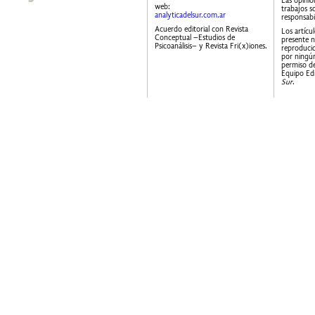
Las opinio
web:
trabajos s
analyticadelsur.com.ar
responsabi
Acuerdo editorial con Revista
Los artícu
Conceptual –Estudios de
presente 
Psicoanálisis– y Revista Fri(x)iones.
reproducid
por ningún
permiso de
Equipo Edi
Sur
.