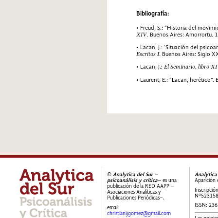
Bibliografía:
• Freud, S.: “Historia del movim
XIV
. Buenos Aires: Amorrortu. 
• Lacan, J.: ‘Situación del psico
Escritos I
. Buenos Aires: Siglo X
• Lacan, J.:
El Seminario, libro XI
• Laurent, E.: “Lacan, herético”. 
©
Analytica del Sur –
Analytica
psicoanálisis y crítica–
es una
Aparición 
publicación de la RED AAPP –
Inscripció
Asociaciones Analíticas y
Nº52315
Publicaciones Periódicas–.
ISSN: 23
email:
christianijgomez@gmail.com