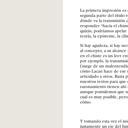
La primera impresión es q
segunda parte del título 
dónde va la transmisión d
responder “hacia el chiste
quizás, podríamos apelar 
teoría, la episteme, la clí
Si hay agudeza, si hay ne
al concepto, a su alcance 
en el chiste es un leer en
por ejemplo, la transmisi
(surge de un malentendid
cómo Lacan hace de ese 
articulado a otros. Basta 
nuestros textos para que 
razonamiento tienen ahí
aunque postulemos que no
cual es muy posible, pero 
cómo.
Y tomando esta vez el ini
justamente un eje del Jun