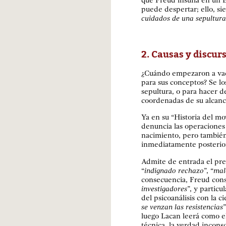
que Freud insufla en un 
puede despertar; ello, s
cuidados de una sepultura
2. Causas y discur
¿Cuándo empezaron a vaci
para sus conceptos? Se lo
sepultura, o para hacer de
coordenadas de su alcance
Ya en su “Historia del m
denuncia las operaciones 
nacimiento, pero también
inmediatamente posterior
Admite de entrada el pre
“
indignado rechazo
”, “
mal
consecuencia, Freud cons
investigadores
”, y particu
del psicoanálisis con la c
se venzan las resistencias
luego Lacan leerá como el
técnica, la verdad incons