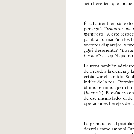
acto herético, que encuent
Éric Laurent, en su texto
perseguía “
instaurar una 
mentirosa
”. A este respec
palabra ‘formación’: los h
vectores disparejos, y pre
¿Qué desorienta? “
La tur
the box
”: es aquél que no 
Laurent también advierte
de Freud, a la ciencia y 
cristalizar el sentido. Se 
índice de lo real. Permite
último término (pero tam
(
haeresis
). El esfuerzo e
de ese mismo lado, el de 
operaciones herejes de L
La primera, es el postula
desvela como amor al Otr