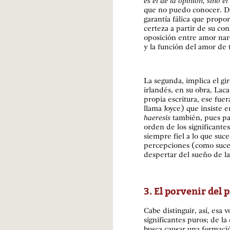
es el de la opinión, sino e
que no puedo conocer. De
garantía fálica que propo
certeza a partir de su co
oposición entre amor nar
y la función del amor de t
La segunda, implica el gir
irlandés, en su obra, La
propia escritura, ese fuer
llama Joyce) que insiste en
haeresis
también, pues para
orden de los significantes 
siempre fiel a lo que suc
percepciones (como suce
despertar del sueño de la 
3. El porvenir del 
Cabe distinguir, así, esa 
significantes puros; de la
busca causar una formació