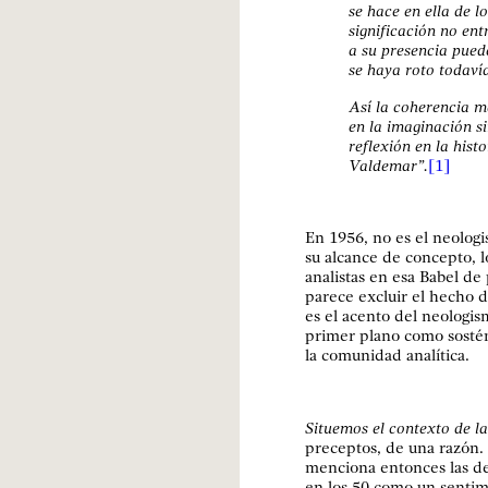
se hace en ella de 
significación no en
a su presencia puede
se haya roto todaví
Así la coherencia m
en la imaginación s
reflexión en la hist
Valdemar”.
[1]
En 1956, no es el neologi
su alcance de concepto, l
analistas en esa Babel de
parece excluir el hecho 
es el acento del neologis
primer plano como sostén
la comunidad analítica.
Situemos el contexto de la
preceptos, de una razón.
menciona entonces las de
en los 50 como un sentim