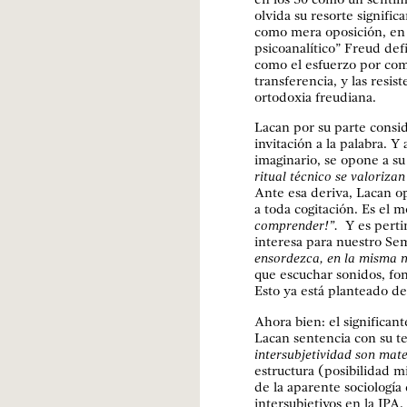
olvida su resorte signific
como mera oposición, en 
psicoanalítico” Freud def
como el esfuerzo por com
transferencia, y las resis
ortodoxia freudiana.
Lacan por su parte consid
invitación a la palabra. Y
imaginario, se opone a su
ritual técnico se valoriza
Ante esa deriva, Lacan op
a toda cogitación. Es el m
comprender!”.
Y es pertin
interesa para nuestro Se
ensordezca, en la misma m
que escuchar sonidos, fon
Esto ya está planteado de
Ahora bien: el significant
Lacan sentencia con su te
intersubjetividad son mat
estructura (posibilidad m
de la aparente sociología
intersubjetivos en la IPA.