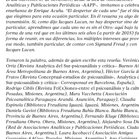
Analíticas y Publicaciones Periódicas -AAPP-, invitamos a celebra
enseñanza de Enrique Acuña. “El despertar de cada uno” fue el títu
que elegimos para esta ocasión particular. En él resuena ya algo de
transmisión. Si, como dijo Jacques Lacan, no hay despertar sino de
particular, aprendimos que cada uno no es sin el Otro: aquí bajo la
forma de una red que en los últimos seis años (a partir de 2015) fu
forma de reunir, en sus diferencias, los múltiples intereses que pro
ese modo, también particular, de contar con Sigmund Freud y con
Jacques Lacan.
Tomaron la palabra, además de quien escribe esta reseña: Verónic
Ortiz (Revista
Analytica del Sur-psicoanálisis y crítica
– Buenos Ai
Área Metropolitana de Buenos Aires, Argentina), Héctor García d
Frutos (Revista
Conceptual-estudios de psicoanálisis
-,
Analytica 
Sur-psicoanálisis y crítica
– Corresponsal en Barcelona, España),
Rodrigo Cibils (Revista
Fri(x)iones-entre el psicoanálisis y la cult
Posadas, Misiones, Argentina), Mara Vacchetta (Asociación
Psicoanalítica Paraguaya Arandú. Asunción, Paraguay), Claudia
Espínola (Biblioteca Freudiana Iguazú. Iguazú, Misiones, Argentin
Daniela Gaviot (Biblioteca Freudiana Bahía Blanca. Bahía Blanca,
Provincia de Buenos Aires, Argentina), Fernando Kluge (Bibliotec
Freudiana Obera. Obera, Misiones, Argentina), Alejandro Sosa Di
(Red de Asociaciones Analíticas y Publicaciones Periódicas. Ciuda
Buenos Aires, Argentina), Laura Jacobacci (Asociación Amigos
Guaraníes-AAGua- Posadas, Misiones, Argentina), Ana Gutiérrez