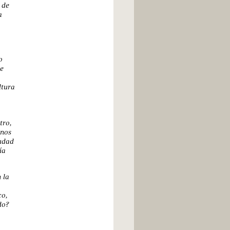
 de
a
o
de
ltura
tro,
onos
iudad
ía
 la
co,
do?