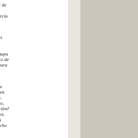
a de
rcía
as
mapa
to de
para
se
 en
.
o,
ción?
ez.
a
echo