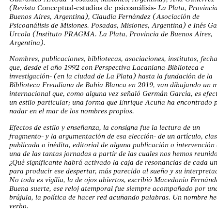
(Revista
Conceptual-estudios de psicoanálisis-
La Plata, Provinci
Buenos Aires, Argentina), Claudia Fernández (Asociación de
Psicoanálisis de Misiones. Posadas, Misiones, Argentina) e Inés Ga
Urcola (Instituto PRAGMA. La Plata, Provincia de Buenos Aires,
Argentina).
Nombres, publicaciones, bibliotecas, asociaciones, institutos, fech
que, desde el año 1992 con Perspectiva Lacaniana-Biblioteca e
investigación- (en la ciudad de La Plata) hasta la fundación de la
Biblioteca Freudiana de Bahía Blanca en 2019, van dibujando un 
internacional que, como alguna vez señaló Germán García, es efec
un estilo particular; una forma que Enrique Acuña ha encontrado 
nadar en el mar de los nombres propios.
Efectos de estilo y enseñanza, la consigna fue la lectura de un
fragmento- y la argumentación de esa elección- de un artículo, cla
publicada o inédita, editorial de alguna publicación o intervención
una de las tantas jornadas a partir de las cuales nos hemos reunido
¿Qué significante habrá activado la caja de resonancias de cada un
para producir ese despertar, más parecido al sueño y su interpreta
No toda es vigilia, la de ojos abiertos, escribió Macedonio Fernánd
Buena suerte, ese reloj atemporal fue siempre acompañado por un
brújula, la política de hacer red acuñando palabras. Un nombre h
verbo.