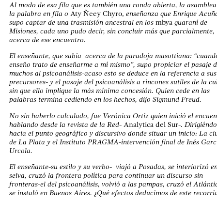
Al modo de esa fila que es también una ronda abierta, la asamblea
la palabra en fila o
Aty Ñeey Chyro,
enseñanza que Enrique Acuñ
supo captar de una trasmisión ancestral en los
mbya
guaraní de
Misiones, cada uno pudo decir, sin concluir más que parcialmente,
acerca de ese encuentro.
El enseñante, que sabía acerca de la paradoja masottiana: “cuand
enseño trato de enseñarme a mí mismo”, supo propiciar el pasaje 
muchos al psicoanálisis-acaso esto se deduce en la referencia a sus
precursores- y el pasaje del psicoanálisis a rincones sutiles de la cu
sin que ello implique la más mínima concesión. Quien cede en las
palabras termina cediendo en los hechos, dijo Sigmund Freud.
No sin haberlo calculado, fue Verónica Ortiz quien inició el encuen
hablando desde la revista de la Red-
Analytica del Sur
-. Dirigiénd
hacia el punto geográfico y discursivo donde situar un inicio: La c
de La Plata y el Instituto PRAGMA-intervención final de Inés Garc
Urcola.
El enseñante-su estilo y su verbo- viajó a Posadas, se interiorizó en
selva, cruzó la frontera política para continuar un discurso sin
fronteras-el del psicoanálisis, volvió a las pampas, cruzó el Atlánti
se instaló en Buenos Aires. ¿Qué efectos deducimos de este recorri