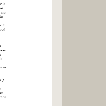
r la
lo
 esa
 lo
e la
vocó
a
res-
e
del
ura
–
a.),
a
as
d de