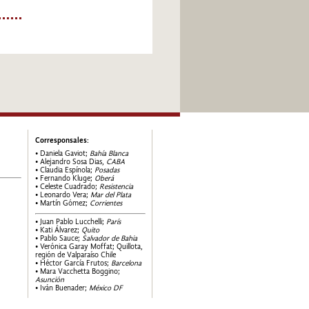
Corresponsales:
• Daniela Gaviot;
Bahía Blanca
• Alejandro Sosa Dias,
CABA
• Claudia Espínola;
Posadas
• Fernando Kluge;
Oberá
• Celeste Cuadrado;
Resistencia
• Leonardo Vera;
Mar del Plata
• Martín Gómez;
Corrientes
• Juan Pablo Lucchelli;
París
• Kati Álvarez;
Quito
• Pablo Sauce;
Salvador de Bahia
• Verónica Garay Moffat; Quillota,
región de Valparaíso Chile
• Héctor García Frutos;
Barcelona
• Mara Vacchetta Boggino;
Asunción
• Iván Buenader;
México DF