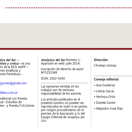
tica del Sur –
Analytica del Sur
Número 1.
Dirección:
lisis y crítica–
es una
Aparición en web: julio 2014.
Christian Gómez
ión de la RED AAPP –
Inscripción de derecho de autor
nes Analíticas y
Nº5231589
ones Periódicas–.
ISSN: 2362-504X
Consejo editorial:
nijgomez@gmail.com
• Ana Gutiérrez
Las opiniones vertidas en los
trabajos son de exclusiva
• Leticia García
adelsur.com.ar
responsabilidad de los autores.
• Verónica Ortiz
editorial con Revista
Los artículos publicados en el
al –Estudios de
• Daniela Gaviot
presente número no pueden ser
isis– y Revista Fri(x)iones.
reproducidos en todo ni en partes,
• Alejandro Sosa Días
por ningún procedimiento sin el
permiso de la Asociación y/o del
Equipo Editorial de
Analytica del
Sur
.