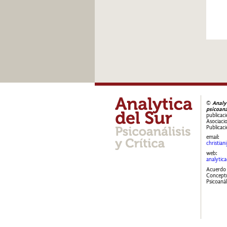
©
Analy
psicoaná
publicac
Asociacio
Publicaci
email:
christia
web:
analytic
Acuerdo 
Conceptu
Psicoanál