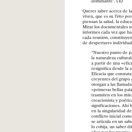
dominante”. (4)
Querer saber acerca de l
viven, que es su
Teko por
piensan la salud, la educac
Mirar los documentales un
informes cada vez que ha
cada reunión, constituyen
de despertares individua
“Nuestro punto de pa
la naturaleza cultura
a partir de una «efic
resignifica desde la 
Eficacia que constata
creyentes del grupo
otorgan a las llamada
«primeras bellas pala
trasmiten en los mito
creacionista y poéti
significaciones. Ahí 
en la singularidad de
conflicto inicial co
se articula en un sab
lo cobija, un saber d