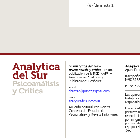
(6) Ídem nota 2.
©
Analytica del Sur –
Analytica
psicoanálisis y crítica–
es una
Aparición 
publicación de la RED AAPP –
Inscripció
Asociaciones Analíticas y
Nº52315
Publicaciones Periódicas–.
ISSN: 23
email:
christianijgomez@gmail.com
Las opinio
web:
trabajos s
analyticadelsur.com.ar
responsabi
Acuerdo editorial con Revista
Los artícu
Conceptual –Estudios de
presente 
Psicoanálisis– y Revista Fri(x)iones.
reproducid
por ningún
permiso de
Equipo Edi
Sur
.