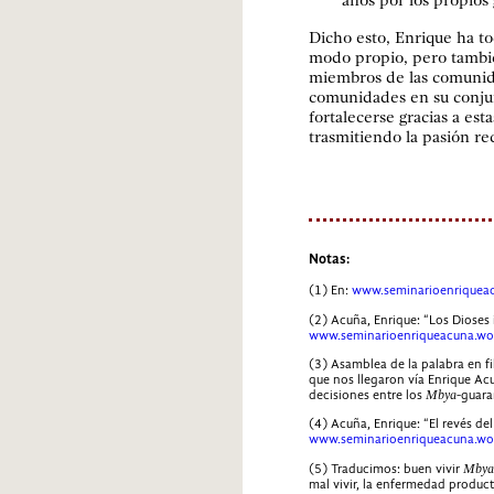
años por los propios 
Dicho esto, Enrique ha t
modo propio, pero tambié
miembros de las comuni
comunidades en su conju
fortalecerse gracias a es
trasmitiendo la pasión re
Notas:
(1) En:
www.seminarioenriquea
(2) Acuña, Enrique: “Los Dioses i
www.seminarioenriqueacuna.wo
(3) Asamblea de la palabra en fi
que nos llegaron vía Enrique Ac
decisiones entre los
Mbya
-guara
(4) Acuña, Enrique: “El revés del
www.seminarioenriqueacuna.wo
(5) Traducimos: buen vivir
Mby
mal vivir, la enfermedad producto