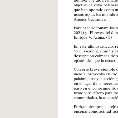
tiempo; y le dio permanen
objetivo de estas palabras
que han operado como un
nosotros/as, los miembr
Amigos Guaraníes.
Para hacerlo tomare los t
2021) y “El revés del der
Enrique V. Acuña. (1)
En este último artículo, r
“civilización guaraní”, y 
descripción colmada de s
epistémica que lo caracte
Con este breve ejemplo de
incidía, provocaba en cad
palabra justa y la acción 
en el lugar de la necesi
paso en el conocimiento d
firme y fructífero para tod
comunidades, la asociació
Enrique siempre se dejó e
enseñar como actitud acti