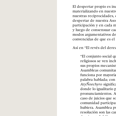
El despertar propio es ind
materializando en nuestro
nuestras reciprocidades, 
despertar de nuestra Aso
participación y en cada 
y luego de consensuar ca
modos argumentativos de
convencidas de que es el
Así en “El revés del dere
“El conjunto social qu
religiosos se ven in
sus propios mecanis
Asambleas comunitar
funciona por mayoría
palabra hablada; con
AtyÑeechyro
signific
donde lo igualitario 
pronunciamientos. A l
caso de juicios que 
comunidad participan
hubiera. Asamblea púb
resolución son las car