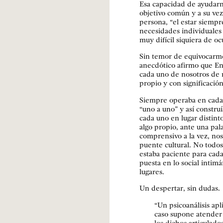
Esa capacidad de ayudarno
objetivo común y a su vez 
persona, “el estar siemp
necesidades individuales
muy difícil siquiera de oc
Sin temor de equivocarme
anecdótico afirmo que En
cada uno de nosotros de 
propio y con significación
Siempre operaba en cada p
“uno a uno” y así constru
cada uno en lugar distint
algo propio, ante una pal
comprensivo a la vez, n
puente cultural. No todos 
estaba paciente para cad
puesta en lo social intim
lugares.
Un despertar, sin dudas.
“Un psicoanálisis apl
caso supone atender 
los dichos articulad