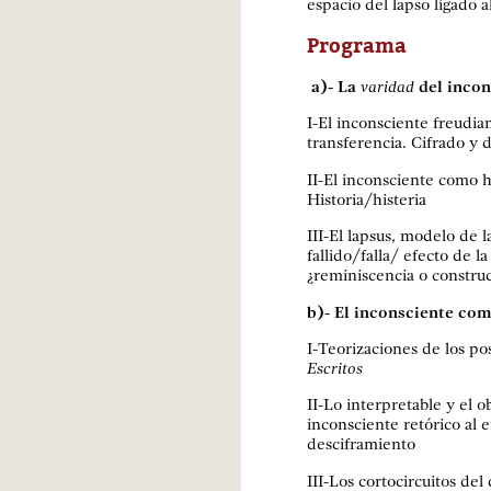
espacio del lapso ligado al
Programa
a)- La
varidad
del incon
I-El inconsciente freudia
transferencia. Cifrado y 
II-El inconsciente como h
Historia/histeria
III-El lapsus, modelo de 
fallido/falla/ efecto de 
¿reminiscencia o constru
b)- El inconsciente co
I-Teorizaciones de los pos
Escritos
II-Lo interpretable y el o
inconsciente retórico al e
desciframiento
III-Los cortocircuitos del