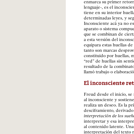
enmarca su primer retorn
lenguaje-, es el inconsci
tiene en su interior hue
determinadas leyes, y se
Inconsciente acá ya no es
aparato o sistema compue
que se combinan de ciert
a esta versión del incons
equipara estas huellas de
tanto son marcas desprovi
constituido por huellas, 
“red” de huellas sin sent
resultado de la combinato
llamó trabajo o elaboraci
El inconsciente re
Freud desde el inicio, se 
al inconsciente y sostiene
realiza un deseo. Es la p
desciframiento, derivado 
interpretación de los sueñ
interpretar y esa interpr
al contenido latente. Una
interpretación del texto m