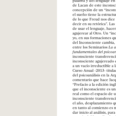
palabra y del lenguaje en
de Lacan de este inconsci
concepción de un “inconsc
el sueño tiene la estruct
de lo que Freud nos dice 
decir en su retórica”. La
de usar el lenguaje, hacen
agujerear al Otro. Un “in
yo, en sus formaciones qu
del Inconsciente cambia, a
entre los Seminarios
La a
fundamentales del psicoan
inconsciente transferenci
inconsciente agujereado e
a un vacío irreductible a 
Curso Anual -2013- titula
del psicoanálisis en la A
comentario que hace Jacq
“Prefacio a la edición ing
que el inconsciente es un
real como el espacio de u
inconsciente transferenc
el año, desplazamiento q
en tanto al comienzo es n
dar inicio al análisis, par