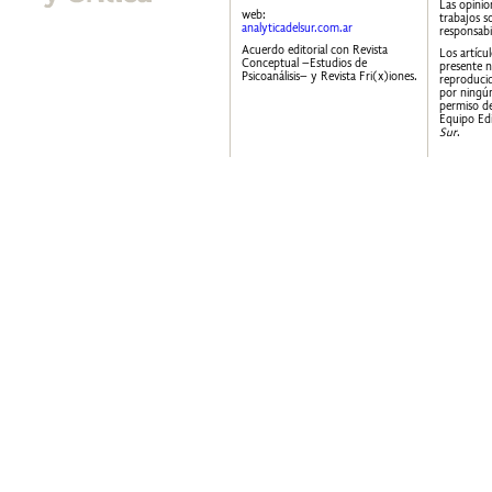
Las opinio
web:
trabajos s
analyticadelsur.com.ar
responsabi
Acuerdo editorial con Revista
Los artícu
Conceptual –Estudios de
presente 
Psicoanálisis– y Revista Fri(x)iones.
reproducid
por ningún
permiso de
Equipo Edi
Sur
.