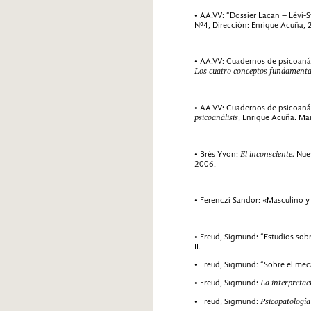
• AA.VV: “Dossier Lacan – Lévi-S
Nº4, Dirección: Enrique Acuña, 
• AA.VV: Cuadernos de psicoanál
Los cuatro conceptos fundamental
• AA.VV: Cuadernos de psicoanál
psicoanálisis
, Enrique Acuña. Mar
• Brés Yvon:
El inconsciente.
Nuev
2006.
• Ferenczi Sandor: «Masculino 
• Freud, Sigmund: “Estudios sob
II.
• Freud, Sigmund: “Sobre el mec
• Freud, Sigmund:
La interpretac
• Freud, Sigmund:
Psicopatología 