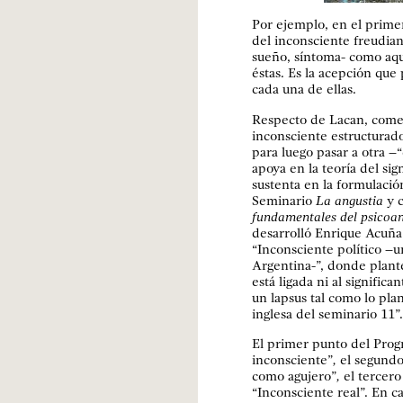
Por ejemplo, en el prime
del inconsciente freudian
sueño, síntoma- como aqu
éstas. Es la acepción que 
cada una de ellas.
Respecto de Lacan, comen
inconsciente estructurad
para luego pasar a otra –
apoya en la teoría del sig
sustenta en la formulaci
Seminario
La angustia
y 
fundamentales del psicoan
desarrolló Enrique Acuña
“Inconsciente político –un
Argentina-”, donde plant
está ligada ni al significa
un lapsus tal como lo pla
inglesa del seminario 11”.
El primer punto del Progr
inconsciente”
,
el segundo
como agujero”
,
el tercero
“Inconsciente real”. En 