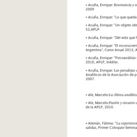
• Acuña, Enrique:
Resonancia y si
2009
• Acuña, Enrique: “Lo que queda
• Acuña, Enrique: “Un objeto id
52,APLP.
• Acuña, Enrique: “Del witz que 
• Acuña, Enrique: “El inconscient
Argentina”, Curso Anual 2013, A
• Acuña, Enrique: “Psicoanálisis:
2010, APLP, Inédito.
• Acuña, Enrique:
Las paradojas d
Analíticos de la Asociación de p
2007.
• Ale, Marcelo:
La clínica analític
• Ale, Marcelo:
Pasión y encanto e
de la APLP, 2010.
• Alemán, Fátima: “
La experienci
salidas, Primer Coloquio-Seminar