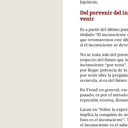
hipótesis.
Del porvenir del i
venir
Es a partir del último p
titulado “El inconsciente
que retomaremos este últ
si el inconsciente se deve
No se trata solo del porv
respecto del futuro que l
inconsciente “por venir”,
por llegar: potencia de l
por venir abre la pregunt
recuerda, si es del futuro
En Freud en general, ese
pasado; es por el método 
represión retorna, llenan
Lacan en “Sobre la experi
implica la conquista de u
Esto es el inconsciente”.
el inconsciente es el sab