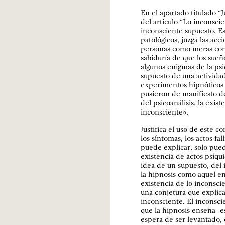
En el apartado titulado “
del artículo “Lo inconsci
inconsciente supuesto. E
patológicos, juzga las acci
personas como meras cont
sabiduría de que los sueñ
algunos enigmas de la psi
supuesto de una actividad
experimentos hipnóticos y
pusieron de manifiesto d
del psicoanálisis, la exis
inconsciente
«
.
Justifica el uso de este c
los síntomas, los actos fa
puede explicar, solo pu
existencia de actos psíqui
idea de un supuesto, del
la hipnosis como aquel e
existencia de lo inconsci
una conjetura que explica
inconsciente. El inconsci
que la hipnosis enseña- es
espera de ser levantado, 