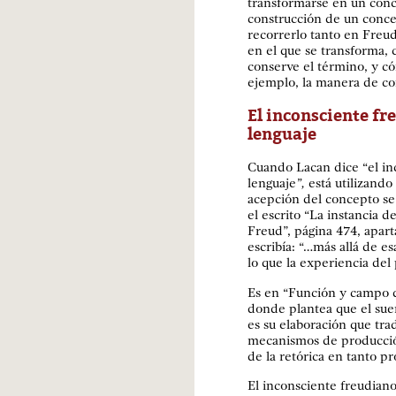
transformarse en un con
construcción de un conce
recorrerlo tanto en Freu
en el que se transforma, 
conserve el término, y c
ejemplo, la manera de con
El inconsciente f
lenguaje
Cuando Lacan dice “el in
lenguaje
”,
está utilizando
acepción del concepto se
el escrito “La instancia d
Freud”, página 474, apart
escribía: “…más allá de es
lo que la experiencia del 
Es en “Función y campo de
donde plantea que el sueñ
es su elaboración que tr
mecanismos de producción 
de la retórica en tanto p
El inconsciente freudiano