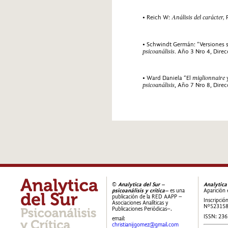
• Reich W:
Análisis del carácter,
• Schwindt Germán: “Versiones 
psicoanálisis
. Año 3 Nro 4, Dire
• Ward Daniela “El
miglionnaire
y
psicoanálisis
, Año 7 Nro 8, Dire
©
Analytica del Sur –
Analytica
psicoanálisis y crítica–
es una
Aparición 
publicación de la RED AAPP –
Inscripció
Asociaciones Analíticas y
Nº52315
Publicaciones Periódicas–.
ISSN: 23
email:
christianijgomez@gmail.com