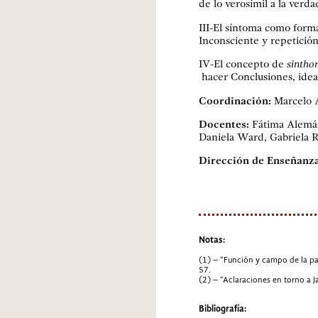
de lo verosímil a la verda
III-El síntoma como forma
Inconsciente y repetició
IV-El concepto de
sintho
hacer Conclusiones, idea
Coordinación:
Marcelo A
Docentes:
Fátima Alemán
Daniela Ward, Gabriela 
Dirección de Enseñanza
Notas:
(1) – “Función y campo de la pal
57.
(2) – “Aclaraciones en torno a 
Bibliografía: