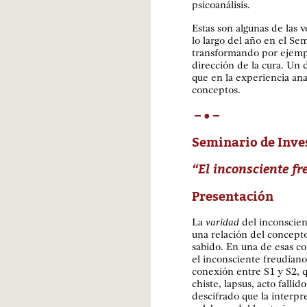
psicoanálisis.
Estas son algunas de las 
lo largo del año en el Se
transformando por ejemplo
dirección de la cura. Un 
que en la experiencia ana
conceptos.
– • –
Seminario de Inves
“El inconsciente fr
Presentación
La
varidad
del inconscie
una relación del concepto
sabido. En una de esas c
el inconsciente freudiano
conexión entre S1 y S2, q
chiste, lapsus, acto falli
descifrado que la interpr