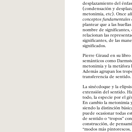
desplazamiento del énfas
(condensación y desplaza
metonimia, etc). Once a
conceptos fundamentales d
plantear que a las huella
nombre de significantes, 
relacionan las represent
significantes, de las man
significados.
Pierre Giraud en su libro
semánticos como Darmstet
metonimia y la metáfora l
Además agrupan los tropo
transferencia de sentido.
La sinécdoque y la elipsis
extensión del sentido. Ha
todo, la especie por el gé
En cambio la metonimia y
siendo la distinción básic
puede ocasionar todas est
de sentido o “tropos” cons
construcción, de pensami
“modos más pintorescos, 