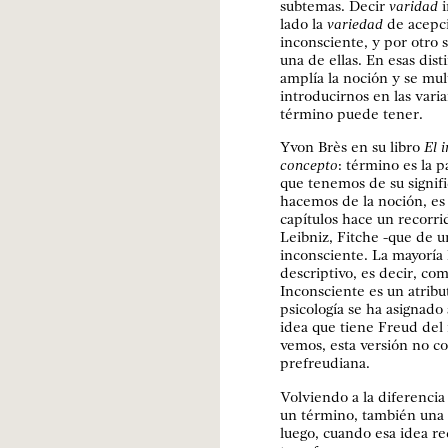
subtemas. Decir
varidad
i
lado la
variedad
de acepci
inconsciente, y por otro s
una de ellas. En esas dist
amplía la noción y se mul
introducirnos en las vari
término puede tener.
Yvon Brès en su libro
El 
concepto
: término es la 
que tenemos de su signifi
hacemos de la noción, es 
capítulos hace un recorri
Leibniz, Fitche -que de 
inconsciente. La mayoría 
descriptivo, es decir, co
Inconsciente es un atribu
psicología se ha asignado
idea que tiene Freud del
vemos, esta versión no co
prefreudiana.
Volviendo a la diferenci
un término, también una 
luego, cuando esa idea re