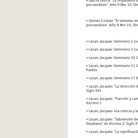
• García Leticia “La lingüisterí
psicoanálisis”. Año 9.Nro 10, D
• Gómez Cristián “El síntoma: en
psicoanálisis” Año 9 Nro 10, Di
• Lacan, Jacques: Seminario 1
Lo
• Lacan, Jacques: Seminario 5
La
• Lacan, Jacques: Seminario 10
L
• Lacan, Jacques: Seminario 11
L
Paidós.
• Lacan, Jacques: Seminario 17
E
• Lacan, Jacques: “La dirección 
Siglo XXI
• Lacan, Jacques: “Función y cam
Escritos 1
• Lacan, Jacques: «La ciencia y 
• Lacan, Jacques: “Subversión de
freudiano” en
Escritos 2.
Siglo X
• Lacan, Jacques: “La significaci